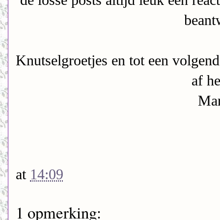
beant
Knutselgroetjes en tot een volgen
af h
Mar
at
14:09
1 opmerking: